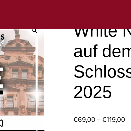
White N
auf de
Schloss
2025
€
69,00
–
€
119,00