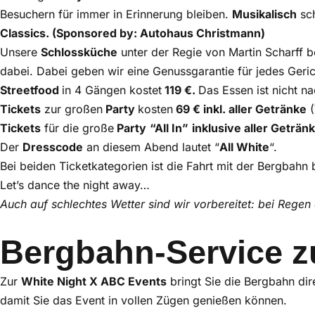
Besuchern für immer in Erinnerung bleiben.
Musikalisch
sch
Classics. (Sponsored by: Autohaus Christmann)
Unsere
Schlossküche
unter der Regie von Martin Scharff 
dabei. Dabei geben wir eine Genussgarantie für jedes Gerich
Streetfood
in 4 Gängen kostet
119 €.
Das Essen ist nicht na
Tickets
zur großen
Party
kosten
69 € inkl. aller Getränke
(
Tickets
für die große
Party
“All In”
inklusive aller Geträn
Der
Dresscode
an diesem Abend lautet “
All White
“.
Bei beiden Ticketkategorien ist die Fahrt mit der Bergbahn b
Let’s dance the night away…
Auch auf schlechtes Wetter sind wir vorbereitet: bei Regen 
Bergbahn-Service z
Zur
White Night X ABC Events
bringt Sie die Bergbahn dir
damit Sie das Event in vollen Zügen genießen können.