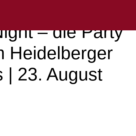
ight – die Party
m Heidelberger
 | 23. August