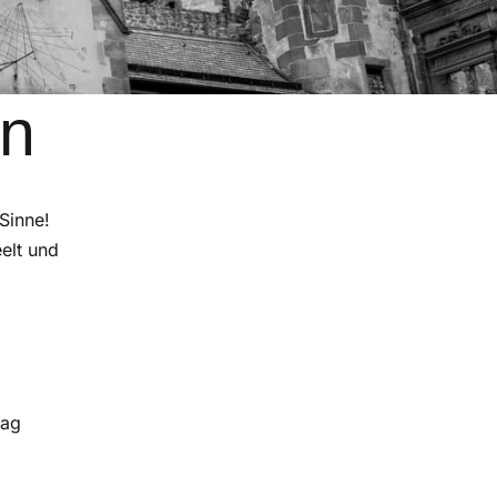
en
Sinne!
elt und
tag