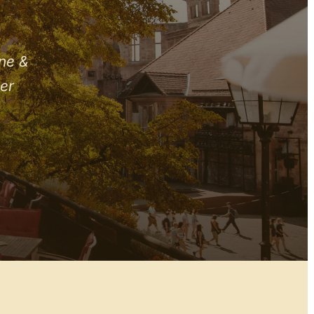
ne &
er