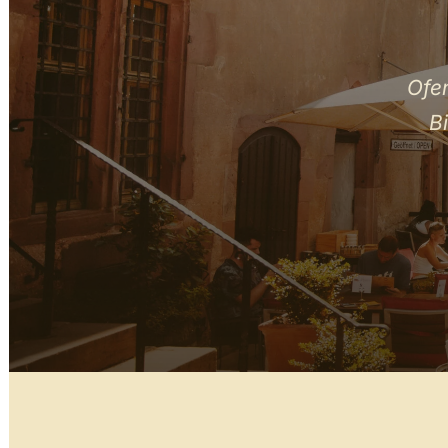
Ofe
B