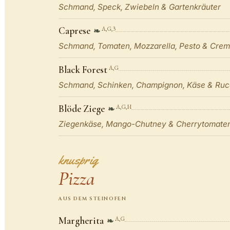
Schmand, Speck, Zwiebeln & Gartenkräuter
Caprese
A,G,3
❧
Schmand, Tomaten, Mozzarella, Pesto & Crem
Black Forest
A,G
Schmand, Schinken, Champignon, Käse & Ruc
Blöde Ziege
A,G,H
❧
Ziegenkäse, Mango-Chutney & Cherrytomate
knusprig
Pizza
AUS DEM STEINOFEN
Margherita
A,G
❧