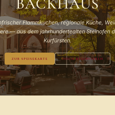
BACKHAUS
nfrischer Flammkuchen, regionale Küche, Wei
iere — aus dem jahrhundertealten Steinofen d
Kurfürsten.
ZUR SPEISEKARTE
TISCH RESERVIEREN