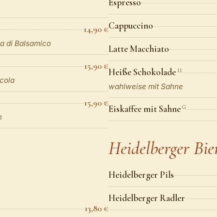
Espresso
Cappuccino
14,90 €
a di Balsamico
Latte Macchiato
15,90 €
Heiße Schokolade
11
cola
wahlweise mit Sahne
15,90 €
Eiskaffee mit Sahne
G
n
Heidelberger Bie
Heidelberger Pils
Heidelberger Radler
13,80 €