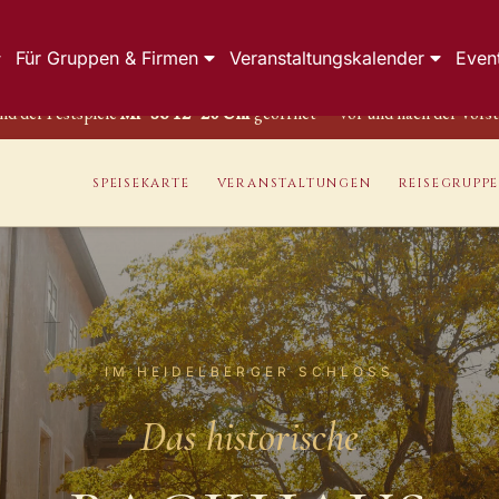
Für Gruppen & Firmen
Veranstaltungskalender
Even
d der Festspiele
Mi–So 12–20 Uhr
geöffnet — vor und nach der Vorste
SPEISEKARTE
VERANSTALTUNGEN
REISEGRUPP
IM HEIDELBERGER SCHLOSS
Das historische