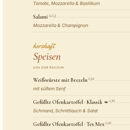
Tomate, Mozzarella & Basilikum
Salami
A,G,J
Mozzarella & Champignon
herzhaft
Speisen
AUS DER REGION
Weißwürste mit Brezeln
G,N
mit süßem Senf
Gefüllte Ofenkartoffel · Klassik
G,N
❧
Schmand, Schnittlauch & Salat
Gefüllte Ofenkartoffel · Tex Mex
G,N