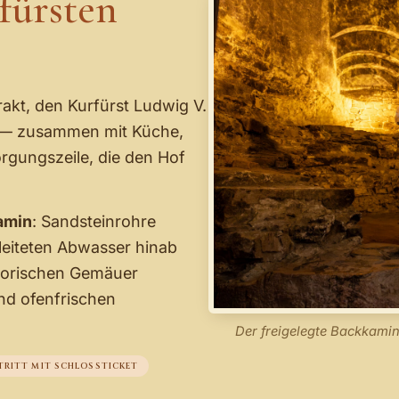
fürsten
akt, den Kurfürst Ludwig V.
ß — zusammen mit Küche,
rgungszeile, die den Hof
amin
: Sandsteinrohre
 leiteten Abwasser hinab
storischen Gemäuer
und ofenfrischen
Der freigelegte Backkami
TRITT MIT SCHLOSSTICKET