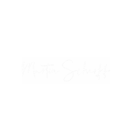
parturient montes, nascetur ridiculus mus. Donec quam
felis, ultricies nec, pellentesque eu, pretium quis, sem.
Nulla consequat massa quis enim. Donec pede justo,
fringilla vel, aliquet nec, vulputate eget, arcu. In enim
justo, rhoncus ut.