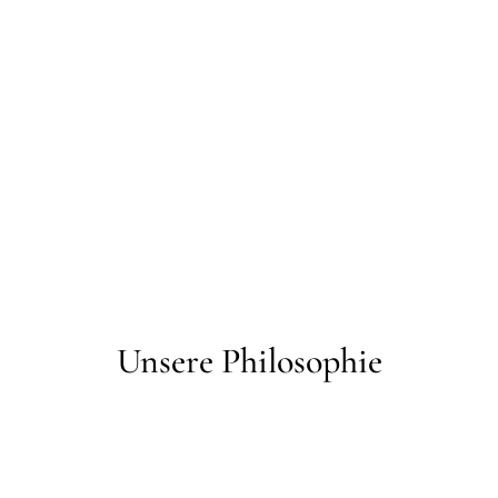
Unsere Philosophie
Lorem ipsum dolor sit amet, consectetuer adipiscing
elit. Aenean commodo ligula eget dolor. Aenean
massa. Cum sociis natoque penatibus et magnis dis