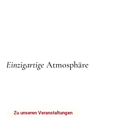
Einzigartige
Atmosphäre
Lorem ipsum dolor sit amet, consectetur adipiscing
elit. Ut elit tellus, luctus nec ullamcorper mattis,
pulvinar dapibus leo.
Zu unseren Veranstaltungen