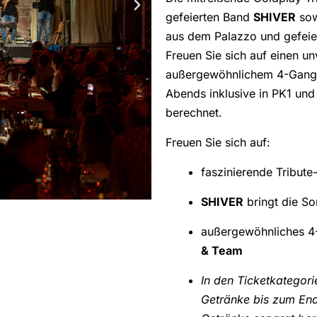
gefeierten Band
SHIVER
sow
aus dem Palazzo und gefeier
Freuen Sie sich auf einen u
außergewöhnlichem 4-Gang
Abends inklusive in PK1 un
berechnet.
Freuen Sie sich auf:
faszinierende Tribut
SHIVER
bringt die So
außergewöhnliches 
& Team
In den Ticketkategor
Getränke bis zum End