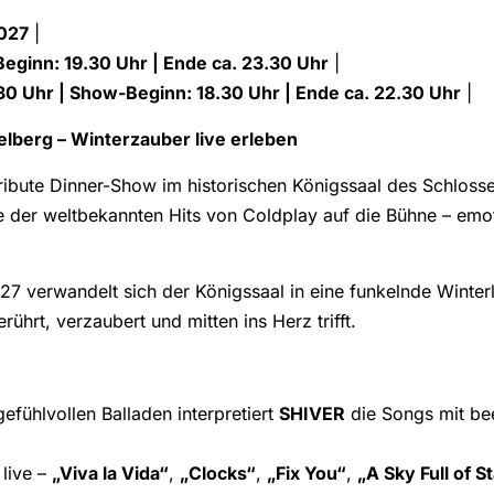
2027
|
Beginn: 19.30 Uhr | Ende ca. 23.30 Uhr
|
.30 Uhr | Show-Beginn: 18.30 Uhr | Ende ca. 22.30 Uhr
|
elberg – Winterzauber live erleben
ribute Dinner-Show im historischen Königssaal des Schlosse
e der weltbekannten Hits von Coldplay auf die Bühne – emot
 verwandelt sich der Königssaal in eine funkelnde Winterla
hrt, verzaubert und mitten ins Herz trifft.
fühlvollen Balladen interpretiert
SHIVER
die Songs mit bee
live –
„Viva la Vida“
,
„Clocks“
,
„Fix You“
,
„A Sky Full of S