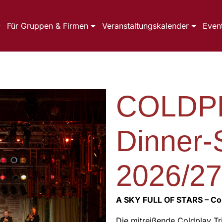
Für Gruppen & Firmen
Veranstaltungskalender
Even
COLDPL
Dinner
2026/27
A SKY FULL OF STARS – Col
Die mitreißende Coldplay Tr