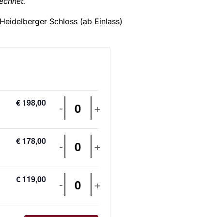
echnet.
s Heidelberger Schloss (ab Einlass)
€
198,00
-
+
Anzahl
€
178,00
-
+
Anzahl
€
119,00
-
+
Anzahl