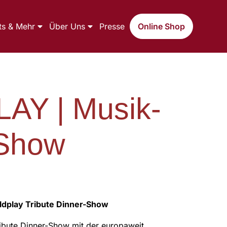
ts & Mehr
Über Uns
Presse
Online Shop
AY | Musik-
-Show
dplay Tribute Dinner-Show
ibute Dinner-Show mit der europaweit