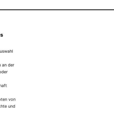
us
Auswahl
 an der
oder
haft
oten von
ichte und