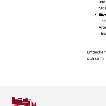
und
Mos
Eis
Unse
Aro
idea
Entdecken 
sich ein e