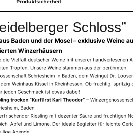
Produktsicherheit
idelberger Schloss”
aus Baden und der Mosel – exklusive Weine a
erten Winzerhäusern
e die Vielfalt deutscher Weine mit unserer handverlesenen 
siten Tropfen. Unsere Weine stammen aus der berühmten
ossenschaft Schriesheim in Baden, dem Weingut Dr. Loosen
dem Weinhaus Kissel in Rheinhessen. Ob fruchtig, spritzig 
ür jeden Geschmack ist etwas dabei!
sling trocken “Kurfürst Karl Theodor”
– Winzergenossensc
riesheim, Baden
erfrischender Riesling mit dezenter Säure und fruchtigen N
sich, Apfel und Limone. Der ideale Begleiter für leichte Ger
ellige Abende.