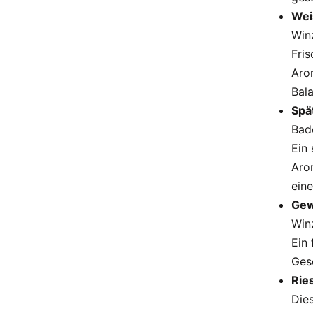
Wei
Win
Fris
Arom
Bala
Spä
Bad
Ein
Aro
ein
Gewü
Win
Ein 
Ges
Ries
Dies