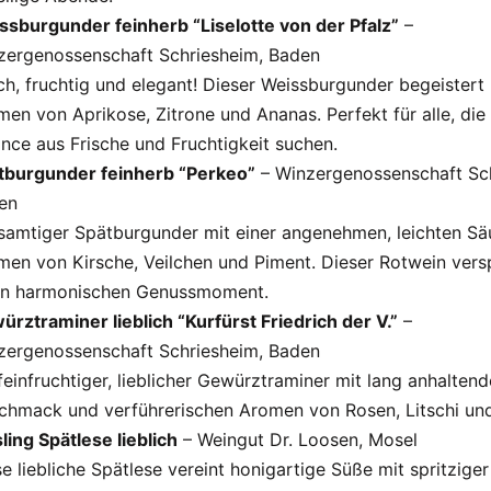
ssburgunder feinherb “Liselotte von der Pfalz”
–
zergenossenschaft Schriesheim, Baden
ch, fruchtig und elegant! Dieser Weissburgunder begeistert
en von Aprikose, Zitrone und Ananas. Perfekt für alle, die 
nce aus Frische und Fruchtigkeit suchen.
tburgunder feinherb “Perkeo”
– Winzergenossenschaft Sch
en
 samtiger Spätburgunder mit einer angenehmen, leichten Sä
men von Kirsche, Veilchen und Piment. Dieser Rotwein vers
en harmonischen Genussmoment.
rztraminer lieblich “Kurfürst Friedrich der V.”
–
zergenossenschaft Schriesheim, Baden
feinfruchtiger, lieblicher Gewürztraminer mit lang anhalten
chmack und verführerischen Aromen von Rosen, Litschi und
ling Spätlese lieblich
– Weingut Dr. Loosen, Mosel
e liebliche Spätlese vereint honigartige Süße mit spritziger