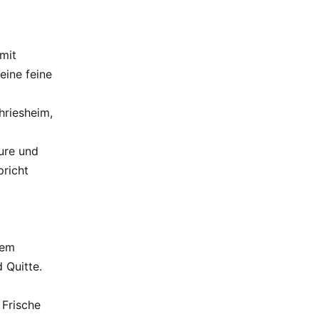
 mit
eine feine
riesheim,
ure und
pricht
dem
 Quitte.
 Frische