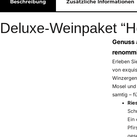
Beschreibung
Zusätzliche Informationen
Deluxe-Weinpaket “He
Genuss 
renommi
Erleben Si
von exqui
Winzergen
Mosel und 
samtig – f
Rie
Sch
Ein 
Pfir
ges