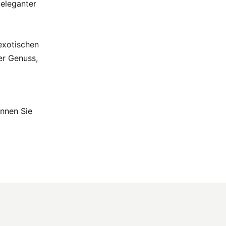
 eleganter
 exotischen
er Genuss,
önnen Sie