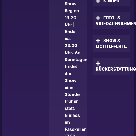
KINDER
Show-
Beginn
19.30
FOTO- &
VIDEOAUFNAHME
Uhr |
Ende
ca.
SHOW &
23.30
LICHTEFFEKTE
Uhr.
An
Sonntagen
findet
RÜCKERSTATTUN
die
Show
eine
Stunde
früher
statt:
Einlass
im
Fasskeller