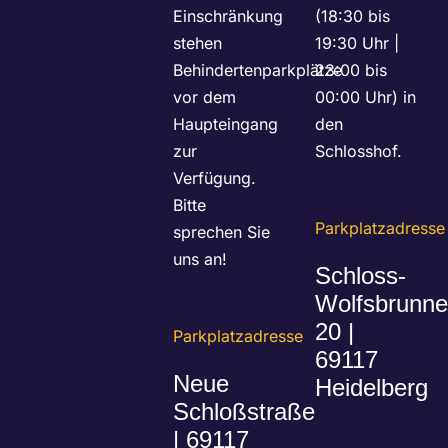
Einschränkung
(18:30 bis
stehen
19:30 Uhr |
Behindertenparkplätze
23:00 bis
vor dem
00:00 Uhr) in
Haupteingang
den
zur
Schlosshof.
Verfügung.
Bitte
Parkplatzadresse
sprechen Sie
uns an!
Schloss-
Wolfsbrunn
20 |
Parkplatzadresse
69117
Neue
Heidelberg
Schloßstraße
| 69117