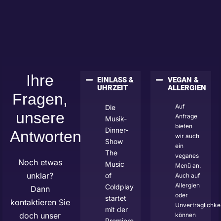
Ihre
EINLASS &
VEGAN &
UHRZEIT
ALLERGIEN
Fragen,
Auf
Die
unsere
Anfrage
Musik-
bieten
Dinner-
Antworten
wir auch
Show
ein
The
veganes
Noch etwas
Music
Menü an.
unklar?
of
Auch auf
Allergien
Coldplay
Dann
oder
startet
kontaktieren Sie
Unverträglichke
mit der
doch unser
können
Premiere