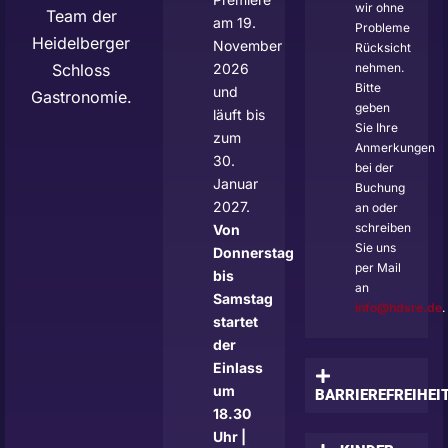
wir ohne
Team der
am 19.
Probleme
Heidelberger
November
Rücksicht
Schloss
2026
nehmen.
Bitte
und
Gastronomie.
geben
läuft bis
Sie Ihre
zum
Anmerkungen
30.
bei der
Januar
Buchung
2027.
an oder
schreiben
Von
Sie uns
Donnerstag
per Mail
bis
an
Samstag
info@hdsre.de
.
startet
der
Einlass
um
BARRIEREFREIHEI
18.30
Uhr |