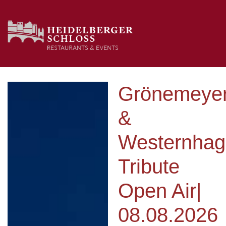
Grönemeye
&
Westernha
Tribute
Open Air|
08.08.2026